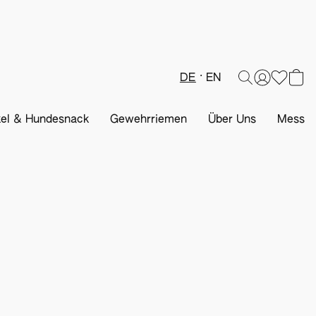
DE
EN
kel & Hundesnack
Gewehrriemen
Über Uns
Messen