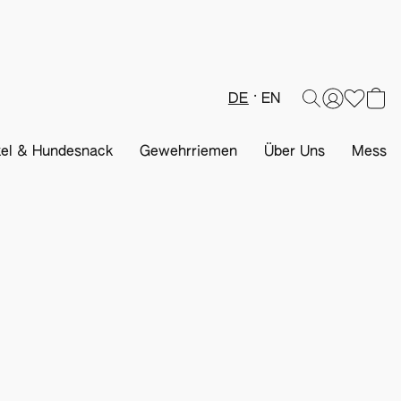
DE
EN
kel & Hundesnack
Gewehrriemen
Über Uns
Messen