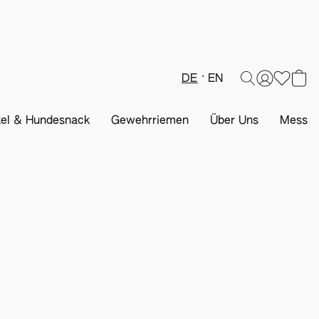
DE
EN
kel & Hundesnack
Gewehrriemen
Über Uns
Messen