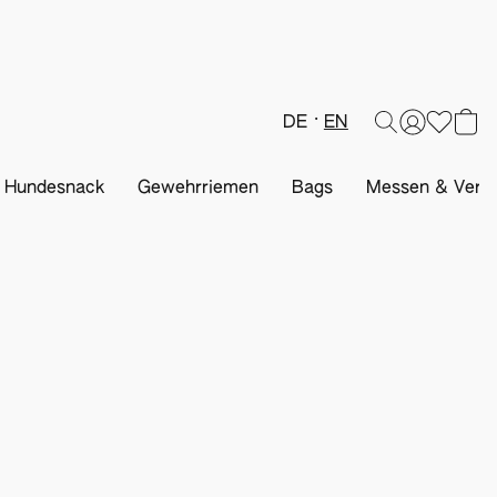
DE
EN
& Hundesnack
Gewehrriemen
Bags
Messen & Veran