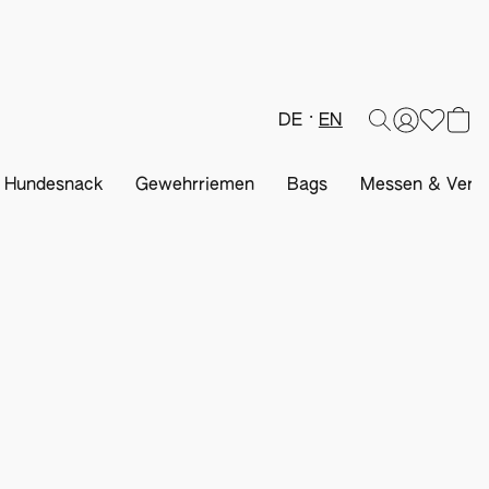
DE
EN
& Hundesnack
Gewehrriemen
Bags
Messen & Veran