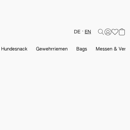
DE
EN
& Hundesnack
Gewehrriemen
Bags
Messen & Veran