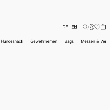
DE
EN
& Hundesnack
Gewehrriemen
Bags
Messen & Veran